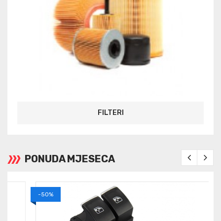
FILTERI
PONUDA MJESECA
«
»
-50%
-