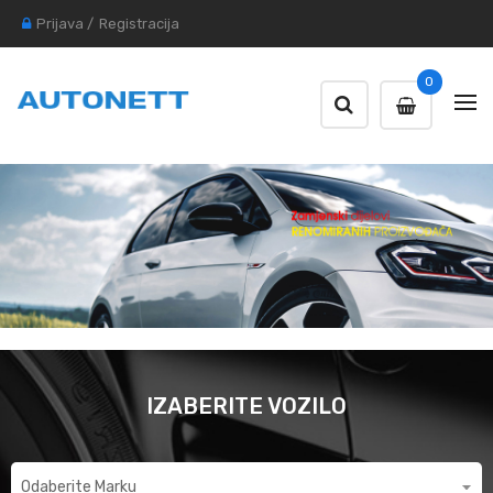
Prijava
/
Registracija
0
IZABERITE VOZILO