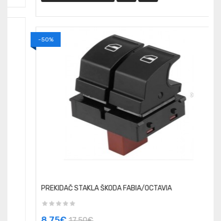
-
-50%
PREKIDAČ STAKLA ŠKODA FABIA/OCTAVIA
8,75€
17,50€