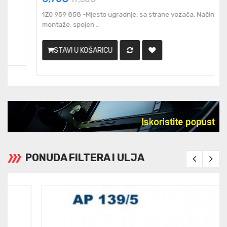
1Z0 959 858 -Mjesto ugradnje: sa strane vozača, Način
montaže: spojen ..
STAVI U KOŠARICU
PONUDA FILTERA I ULJA
«
»