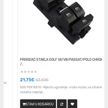
PREKIDAČ STAKLA GOLF VII/VIII/PASSAT/POLO CHROME
/..
21,75€
43,50€
5G0 959 857G -Mjesto ugradnje: vrata vozila, sa strane
vozača, naprije..
STAVI U KOŠARICU