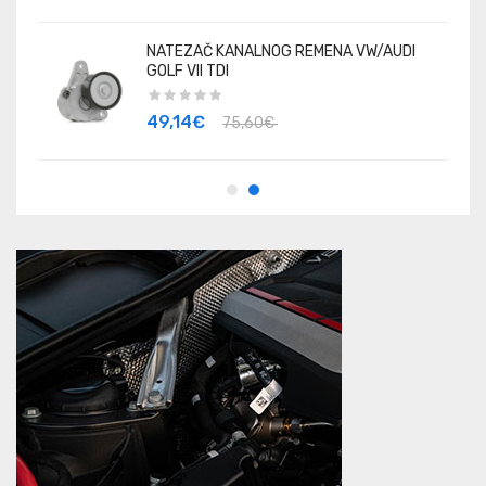
NATEZAČ KANALNOG REMENA VW/AUDI
GOLF VII TDI
49,14€
75,60€