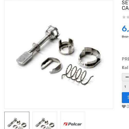
SE
CA
6
Bez
PR
Kol
D