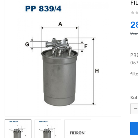
FI
2
Bez
PR
057
fil
Kol