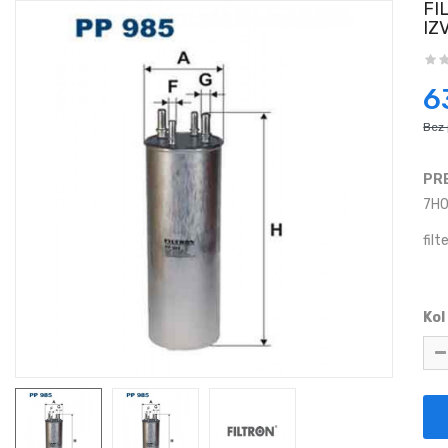
FI
IZ
6
Bez
PR
7H0
fil
Kol