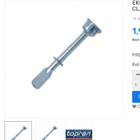
EK
CL
1
Bez
PR
Kol
D