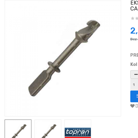
EK
CA
2
Bez
PR
Kol
D