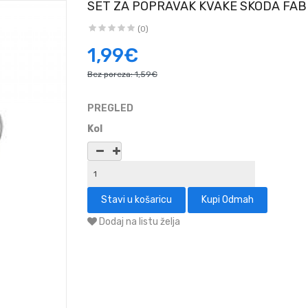
SET ZA POPRAVAK KVAKE SKODA FAB
(0)
1,99€
Bez poreza:
1,59€
PREGLED
Kol
Dodaj na listu želja