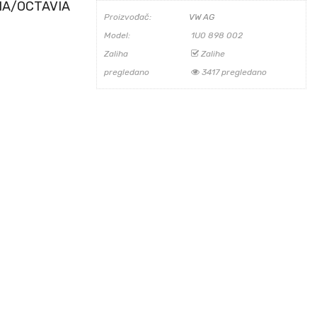
IA/OCTAVIA
Proizvođač:
VW AG
Model:
1U0 898 002
Zaliha
Zalihe
pregledano
3417 pregledano