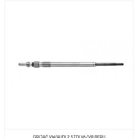
GRIJAČ VW/AUDI 2,5TDI V6/V8 BERU