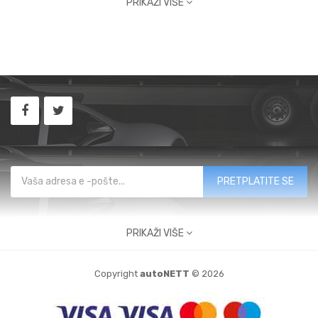
PRIKAŽI VIŠE
PRETPLATITE SE
PRIKAŽI VIŠE
KONTAKTIRAJTE NAS
Copyright
autoNETT
© 2026
Buzinski prilaz 9