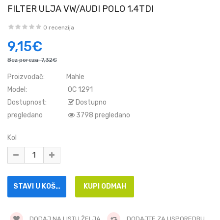
FILTER ULJA VW/AUDI POLO 1,4TDI
0 recenzija
9,15€
Bez poreza:
7,32€
Proizvođač:
Mahle
Model:
OC 1291
Dostupnost:
Dostupno
pregledano
3798 pregledano
Kol
DODAJ NA LISTU ŽELJA
DODAJTE ZA USPOREDBU