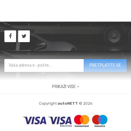
PRETPLATITE SE
PRIKAŽI VIŠE
KONTAKTIRAJTE NAS
Copyright
autoNETT
© 2026
Buzinski prilaz 9
10010 Zagreb