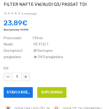
FILTER NAFTE VW/AUDI Q3/PASSAT TDI
0 recenzija
23,89€
Bez poreza:
19,11€
Proizvođač:
Filtron
Model:
PE 973/7
Dostupnost:
Dostupno
pregledano
3411 pregledano
Kol
DODAJ NA LISTU ŽELJA
DODAJTE ZA USPOREDBU