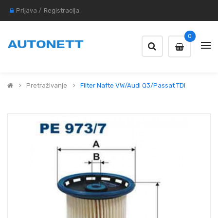
Prijava
/
Registracija
0
Pretraživanje
Filter Nafte VW/Audi Q3/Passat TDI