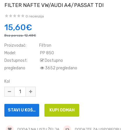
FILTER NAFTE VW/AUDI A4/PASSAT TDI
0 recenzija
15,60€
Bez poreza:
12,48€
Proizvođač:
Filtron
Model:
PP 850
Dostupnost:
Dostupno
pregledano
3652 pregledano
Kol
DODAJ NA LISTU ŽELJA
DODAJTE ZA USPOREDBU