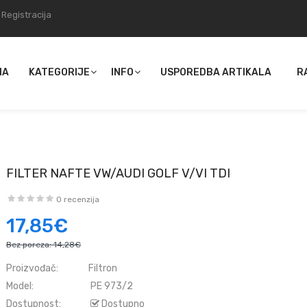
Registracija
NA
KATEGORIJE
INFO
USPOREDBA ARTIKALA
R
FILTER NAFTE VW/AUDI GOLF V/VI TDI
0 recenzija
17,85€
Bez poreza:
14,28€
Proizvođač:
Filtron
Model:
PE 973/2
Dostupnost:
Dostupno