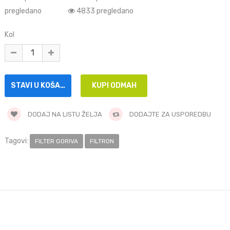
pregledano
4833 pregledano
Kol
DODAJ NA LISTU ŽELJA
DODAJTE ZA USPOREDBU
Tagovi:
FILTER GORIVA
FILTRON