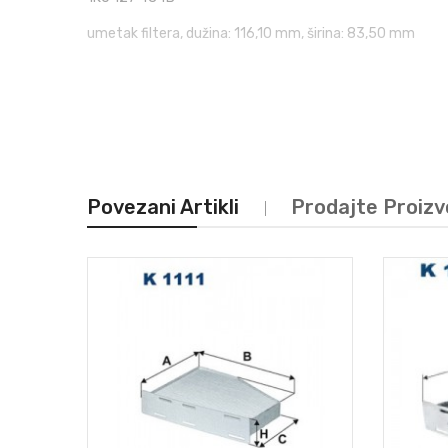
umetak filtera, dužina: 116,10 mm, širina: 83,50 mm
Povezani Artikli
Prodajte Proiz