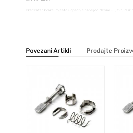
ekscentar kvake, mjesto ugradnje naprijed desno - lijevo, d
Povezani Artikli
Prodajte Proiz