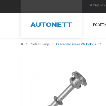
Prijava
/
POČET
Pretraživanje
Ekscentar Kvake VW Polo -2001