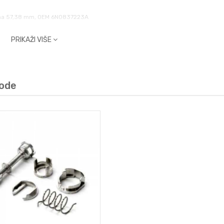
užina 57,38 mm, OEM 6N0837223A
PRIKAŽI VIŠE
vode