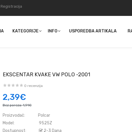
Registracija
NA
KATEGORIJE
INFO
USPOREDBA ARTIKALA
R
EKSCENTAR KVAKE VW POLO -2001
0 recenzija
2,39€
Bez poreza:
1,91€
Proizvođač:
Polcar
Model:
9525Z
Dostupnost:
2-3 Dana