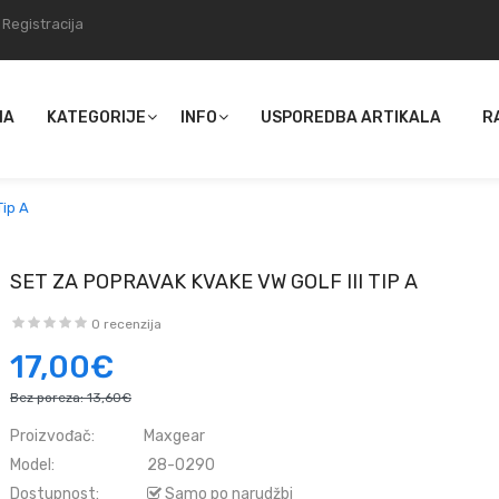
Registracija
NA
KATEGORIJE
INFO
USPOREDBA ARTIKALA
R
Tip A
SET ZA POPRAVAK KVAKE VW GOLF III TIP A
0 recenzija
17,00€
Bez poreza:
13,60€
Proizvođač:
Maxgear
Model:
28-0290
Dostupnost:
Samo po narudžbi