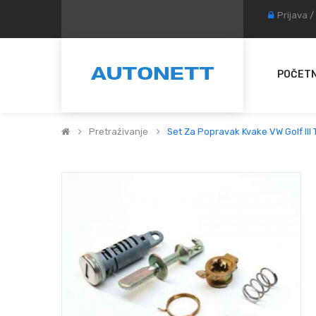
Prijava
/
POČET
Pretraživanje
Set Za Popravak Kvake VW Golf III 