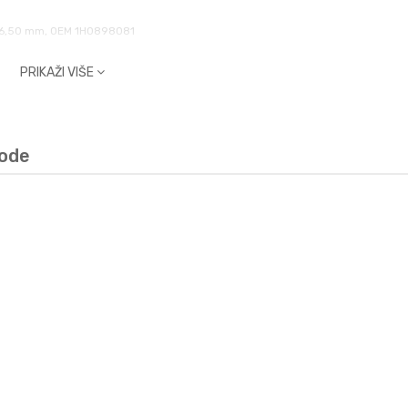
na 56,50 mm, OEM 1H0898081
PRIKAŽI VIŠE
vode