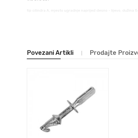
tip cilindra A, mjesto ugradnje naprijed desno - lijevo, duži
Povezani Artikli
Prodajte Proiz