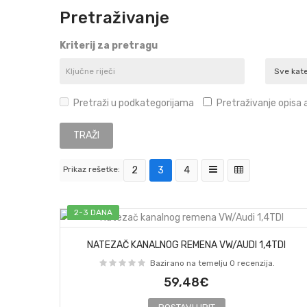
Pretraživanje
Kriterij za pretragu
Pretraži u podkategorijama
Pretraživanje opisa a
Prikaz rešetke:
2
3
4
2-3 DANA
NATEZAČ KANALNOG REMENA VW/AUDI 1,4TDI
Bazirano na temelju 0 recenzija.
59,48€