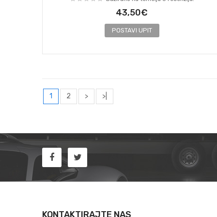
43,50€
POSTAVI UPIT
1
2
>
>|
KONTAKTIRAJTE NAS