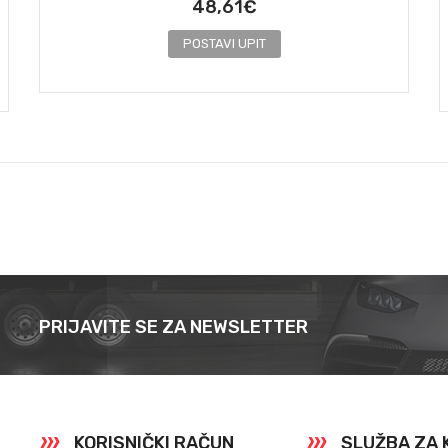
48,61€
POSTAVI UPIT
PRIJAVITE SE ZA NEWSLETTER
KORISNIČKI RAČUN
SLUŽBA ZA 