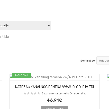
rtikla
Sortiraj po:
2-3 DANA
NATEZAČ KANALNOG REMENA VW/AUDI GOLF IV TDI
Bazirano na temelju 0 recenzija.
46,91€