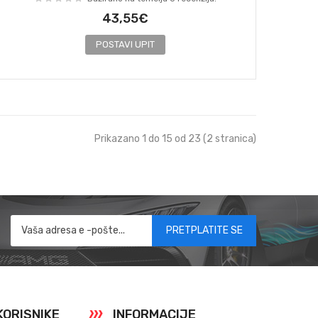
43,55€
POSTAVI UPIT
Prikazano 1 do 15 od 23 (2 stranica)
PRETPLATITE SE
KORISNIKE
INFORMACIJE