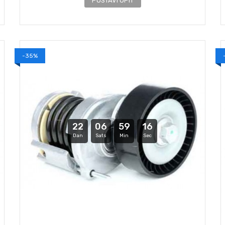
POSTAVI UPIT
-35%
22
06
59
15
Dan
Sats
Min
Sec