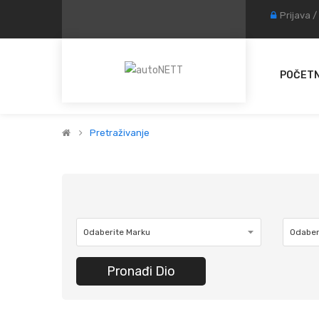
Prijava
/
POČET
Pretraživanje
Pronađi Dio