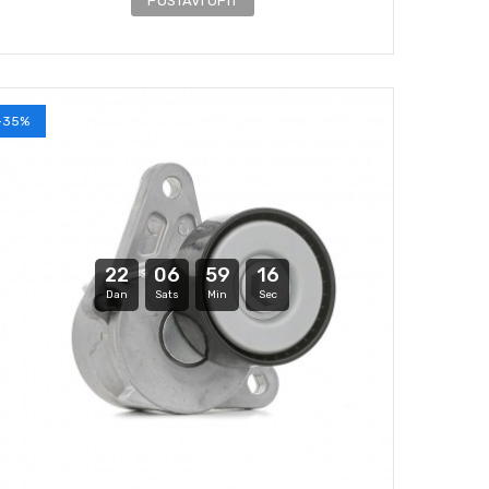
POSTAVI UPIT
-35%
22
06
59
15
Dan
Sats
Min
Sec