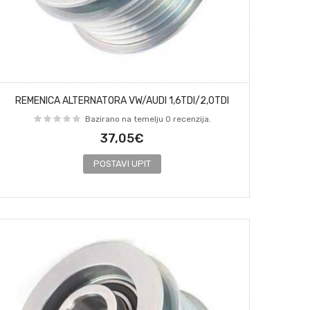
REMENICA ALTERNATORA VW/AUDI 1,6TDI/2,0TDI
Bazirano na temelju 0 recenzija.
37,05€
POSTAVI UPIT