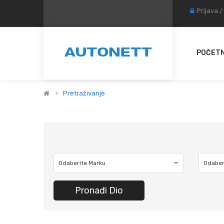
Prijava
/
POČET
Pretraživanje
Pronađi Dio