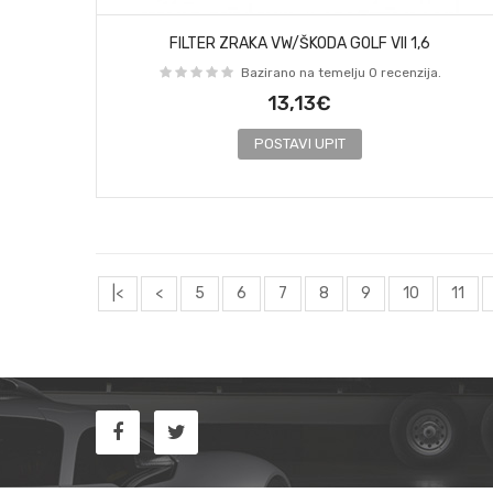
FILTER ZRAKA VW/ŠKODA GOLF VII 1,6
Bazirano na temelju 0 recenzija.
13,13€
POSTAVI UPIT
|<
<
5
6
7
8
9
10
11