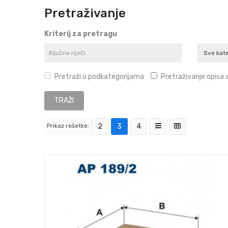
Pretraživanje
Kriterij za pretragu
Pretraži u podkategorijama
Pretraživanje opisa a
Prikaz rešetke:
2
3
4