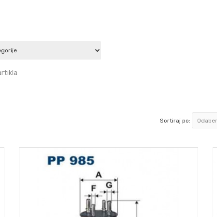
rtikla
Sortiraj po: