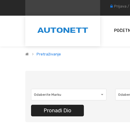
Prijava
/
POČET
Pretraživanje
Pronađi Dio