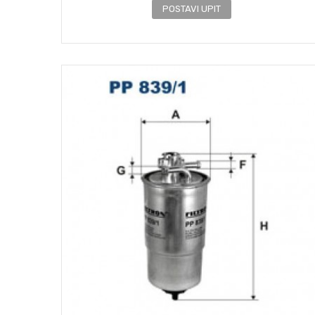
POSTAVI UPIT