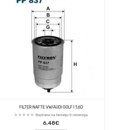
FILTER NAFTE VW/AUDI GOLF I 1,6D
Bazirano na temelju 0 recenzija.
6,48€