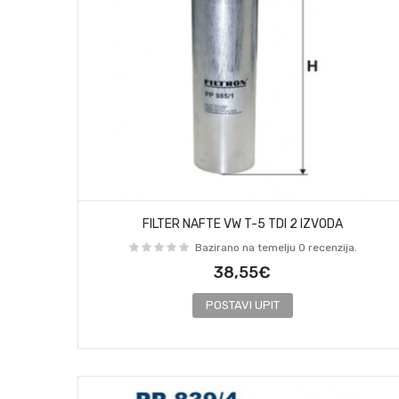
FILTER NAFTE VW T-5 TDI 2 IZVODA
Bazirano na temelju 0 recenzija.
38,55€
POSTAVI UPIT