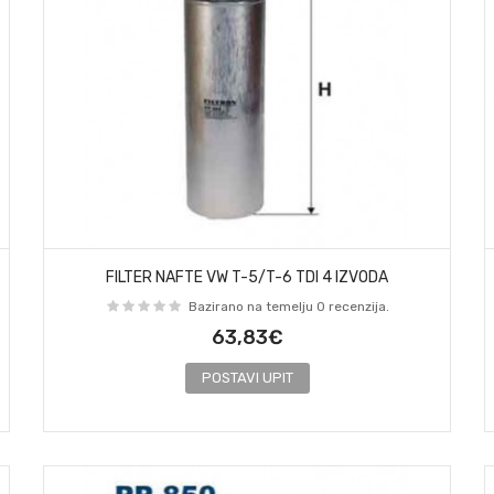
FILTER NAFTE VW T-5/T-6 TDI 4 IZVODA
Bazirano na temelju 0 recenzija.
63,83€
POSTAVI UPIT