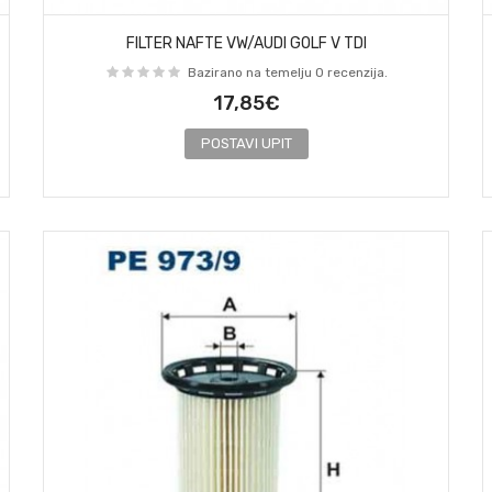
FILTER NAFTE VW/AUDI GOLF V TDI
Bazirano na temelju 0 recenzija.
17,85€
POSTAVI UPIT