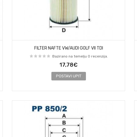
FILTER NAFTE VW/AUDI GOLF VII TDI
Bazirano na temelju 0 recenzija.
17,78€
POSTAVI UPIT