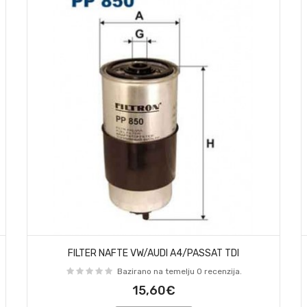
FILTER NAFTE VW/AUDI A4/PASSAT TDI
Bazirano na temelju 0 recenzija.
15,60€