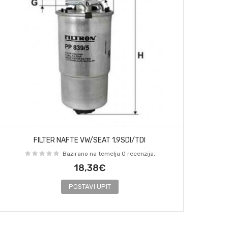
FILTER NAFTE VW/SEAT 1,9SDI/TDI
Bazirano na temelju 0 recenzija.
18,38€
POSTAVI UPIT