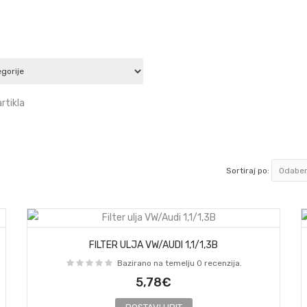
rtikla
Sortiraj po:
FILTER ULJA VW/AUDI 1,1/1,3B
Bazirano na temelju 0 recenzija.
5,78€