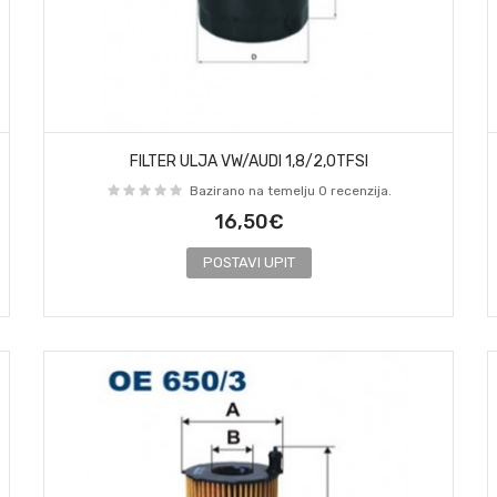
FILTER ULJA VW/AUDI 1,8/2,0TFSI
Bazirano na temelju 0 recenzija.
16,50€
POSTAVI UPIT