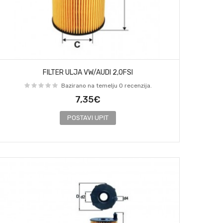
FILTER ULJA VW/AUDI 2,0FSI
Bazirano na temelju 0 recenzija.
7,35€
POSTAVI UPIT