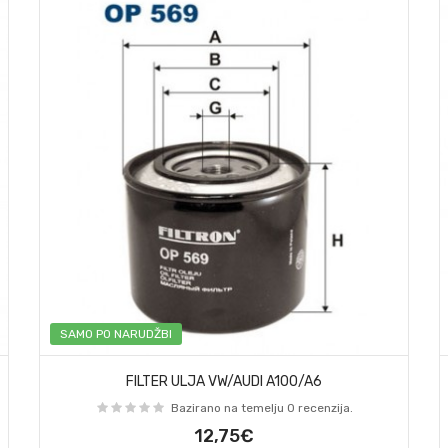
SAMO PO NARUDŽBI
FILTER ULJA VW/AUDI A100/A6
Bazirano na temelju 0 recenzija.
12,75€