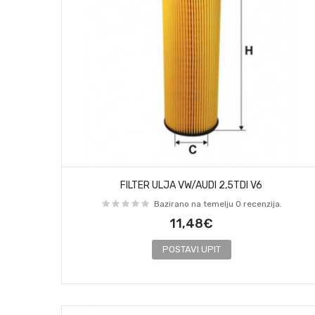
FILTER ULJA VW/AUDI 2,5TDI V6
Bazirano na temelju 0 recenzija.
11,48€
POSTAVI UPIT