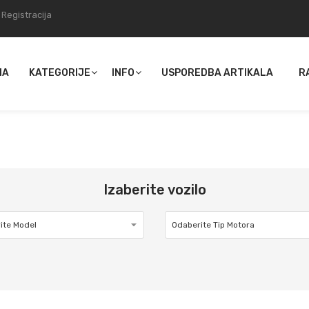
Registracija
NA
KATEGORIJE
INFO
USPOREDBA ARTIKALA
R
Izaberite vozilo