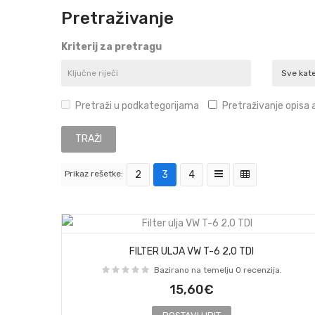
Pretraživanje
Kriterij za pretragu
Pretraži u podkategorijama
Pretraživanje opisa a
Prikaz rešetke:
2
3
4
FILTER ULJA VW T-6 2,0 TDI
Bazirano na temelju 0 recenzija.
15,60€