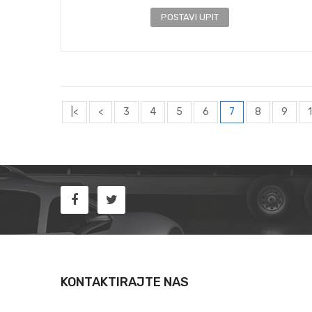
POSTAVI UPIT
|<
<
3
4
5
6
7
8
9
KONTAKTIRAJTE NAS