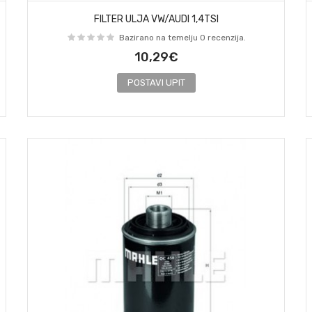
FILTER ULJA VW/AUDI 1,4TSI
Bazirano na temelju 0 recenzija.
10,29€
POSTAVI UPIT