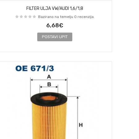
FILTER ULJA VW/AUDI 1,6/1,8
Bazirano na temelju 0 recenzija.
6,68€
POSTAVI UPIT