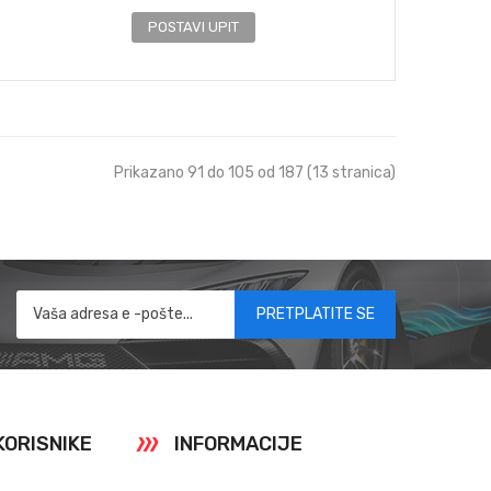
POSTAVI UPIT
Prikazano 91 do 105 od 187 (13 stranica)
PRETPLATITE SE
KORISNIKE
INFORMACIJE