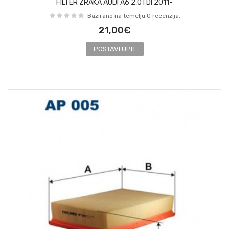
FILTER ZRAKA AUDI A6 2,0TDI 2011-
Bazirano na temelju 0 recenzija.
21,00€
POSTAVI UPIT