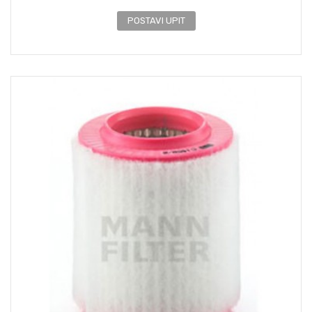
POSTAVI UPIT