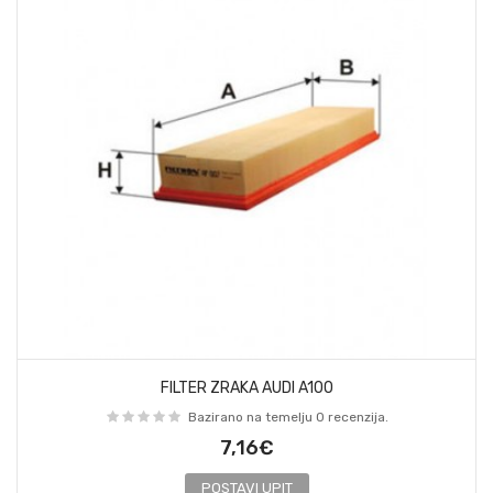
FILTER ZRAKA AUDI A100
Bazirano na temelju 0 recenzija.
7,16€
POSTAVI UPIT