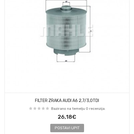
FILTER ZRAKA AUDI A6 2,7/3,0TDI
Bazirano na temelju 0 recenzija.
26,18€
POSTAVI UPIT