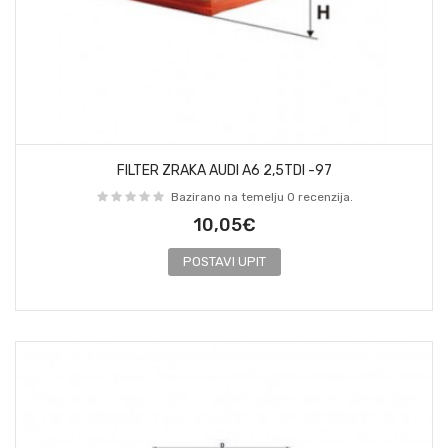
FILTER ZRAKA AUDI A6 2,5TDI -97
Bazirano na temelju 0 recenzija.
10,05€
POSTAVI UPIT