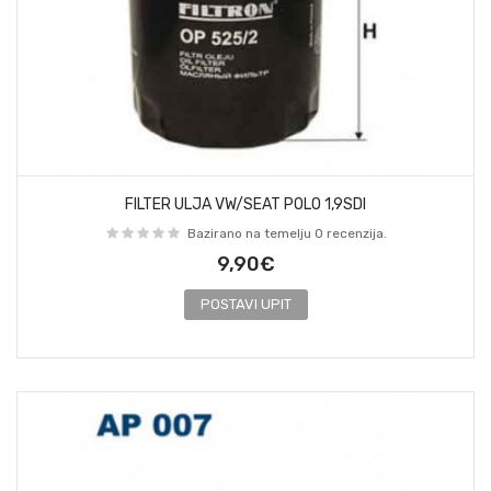
FILTER ULJA VW/SEAT POLO 1,9SDI
Bazirano na temelju 0 recenzija.
9,90€
POSTAVI UPIT