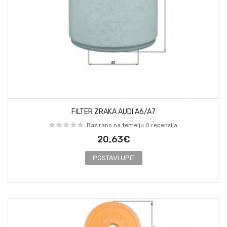
FILTER ZRAKA AUDI A6/A7
Bazirano na temelju 0 recenzija.
20,63€
POSTAVI UPIT