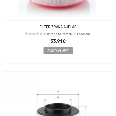
FILTER ZRAKA AUDI A8
Bazirano na temelju 0 recenzija.
53,91€
POSTAVI UPIT