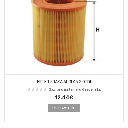
FILTER ZRAKA AUDI A6 2,0TDI
Bazirano na temelju 0 recenzija.
12,44€
POSTAVI UPIT